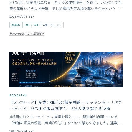
2026年、AI業界は単なる「モデルの性能競争」を終え、いかにして企
業の基幹システムと予算、そして意思決定の場を奪い合うかという「経
済圏の覇権争い」へと突入しました。その決定打となったのが、
2026/5/29
4
min
Anthropicが放った「Claude Platform on AWS」です。 一見する
産業OS
COG / COE
4層ピラミッド
とクラウドベンダーと
Research
/
AI・産業OS
RESEARCH
【エピローグ】産業OS時代の競争戦略：マッキンゼー「パワ
ーカーブ」が示す冷徹な真実と、8%の壁を越える決断
全5回にわたり、モビリティ産業を鏡として、製造業が直面している
「価値の源泉の移動（産業OS化）」について論じてきました。連載の
締めくくりとなる本稿では、この戦略的シフトがなぜ「選択肢の一つ」
2026/5/26
4
min