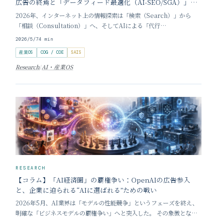
広告の終焉と「データフィード最適化（AI-SEO/SGA）」の
衝撃〜
2026年、インターネット上の情報探索は「検索（Search）」から
「相談（Consultation）」へ、そしてAIによる「代行
（Delegation）」へと急速に移行しています。OpenAIがChatGPT
2026/5/7
4
min
にCPC型の広告モデルを本格導入したことは、この新しいユーザー行
産業OS
COG / COE
SAIS
動の上に巨大な経済圏を築く
Research
/
AI・産業OS
RESEARCH
【コラム】「AI経済圏」の覇権争い：OpenAIの広告参入
と、企業に迫られる“AIに選ばれる”ための戦い
2026年5月、AI業界は「モデルの性能競争」というフェーズを終え、
明確な「ビジネスモデルの覇権争い」へと突入した。 その象徴となる