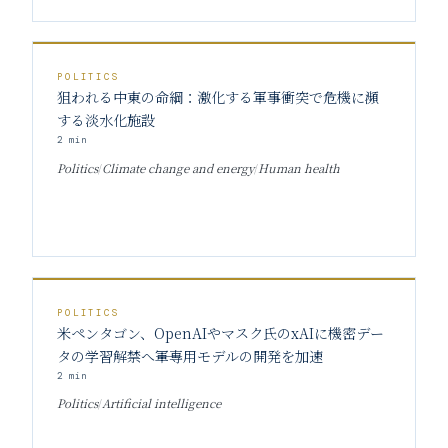
POLITICS
狙われる中東の命綱：激化する軍事衝突で危機に瀕
する淡水化施設
2
min
Politics
/
Climate change and energy
/
Human health
POLITICS
米ペンタゴン、OpenAIやマスク氏のxAIに機密デー
タの学習解禁へ――軍専用モデルの開発を加速
2
min
Politics
/
Artificial intelligence