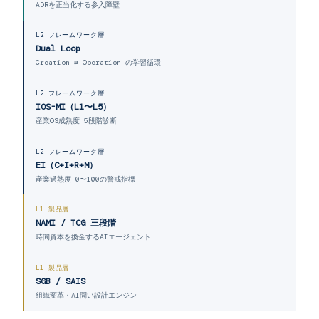
ADRを正当化する参入障壁
L2 フレームワーク層
Dual Loop
Creation ⇄ Operation の学習循環
L2 フレームワーク層
IOS-MI（L1〜L5）
産業OS成熟度 5段階診断
L2 フレームワーク層
EI（C+I+R+M）
産業過熱度 0〜100の警戒指標
L1 製品層
NAMI / TCG 三段階
時間資本を換金するAIエージェント
L1 製品層
SGB / SAIS
組織変革・AI問い設計エンジン