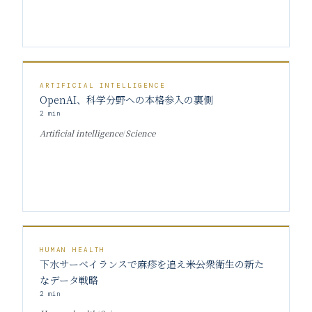
ARTIFICIAL INTELLIGENCE
OpenAI、科学分野への本格参入の裏側
2
min
Artificial intelligence
/
Science
HUMAN HEALTH
下水サーベイランスで麻疹を追え――米公衆衛生の新た
なデータ戦略
2
min