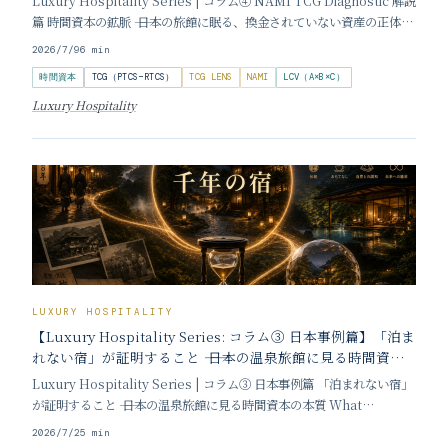
Luxury Hospitality Series | コラム④ NAMI TCG Diagnostic 解説
篇 時間資本の鉱脈 ―― 日本の旅館に眠る、換金されていない資産の正体
Time Capital Mine: The Unmined Wealth Sleeping Inside
2026/7/9
6
min
Japan
時間資本
TCG（PTCS−RTCS）
TCG LENS
NAMI
LCV（A×B×C）
Luxury Hospitality
LUXURY HOSPITALITY
【Luxury Hospitality Series: コラム③ 日本事例篇】「泊ま
れない宿」が証明すること ―― 日本の温泉旅館に見る時間資本
の本質
Luxury Hospitality Series | コラム③ 日本事例篇 「泊まれない宿」
が証明すること ―― 日本の温泉旅館に見る時間資本の本質 What
'Impossible to Book' Inns Prove About Time Capital 執筆：加
2026/7/2
5
min
登吉邦 一泊の予約のために、