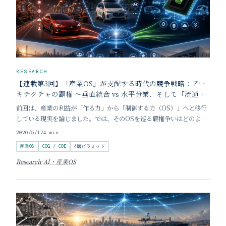
RESEARCH
【連載第3回】「産業OS」が支配する時代の競争戦略：アー
キテクチャの覇権 〜垂直統合 vs 水平分業、そして「流通」
の分離〜
前回は、産業の利益が「作る力」から「制御する力（OS）」へと移行
している現実を論じました。では、そのOSを巡る覇権争いはどのよう
な形で展開されているのでしょうか。モビリティ産業の最前線を見る
2026/5/17
4
min
と、そこには三つの異なる「アーキテクチャ（構造設計）」の思想が激
産業OS
COG / COE
4層ピラミッド
突しています。 経営層の皆様にとって重要なのは
Research
/
AI・産業OS