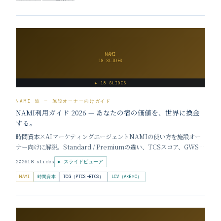
NAMI
18 SLIDES
▶
18 SLIDES
NAMI 波 — 施設オーナー向けガイド
NAMI利用ガイド 2026 — あなたの宿の価値を、世界に換金
する。
時間資本×AIマーケティングエージェントNAMIの使い方を施設オー
ナー向けに解説。Standard / Premiumの違い、TCSスコア、GWS交
渉、導入ステップ、料金プランまで18枚で網羅。
2026
18 slides
▶ スライドビューア
NAMI
時間資本
TCG（PTCS−RTCS）
LCV（A×B×C）