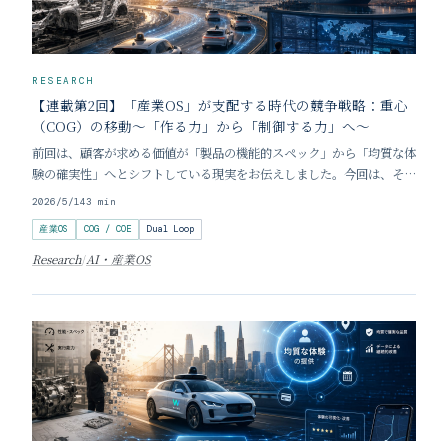
RESEARCH
【連載第2回】「産業OS」が支配する時代の競争戦略：重心
（COG）の移動〜「作る力」から「制御する力」へ〜
前回は、顧客が求める価値が「製品の機能的スペック」から「均質な体
験の確実性」へとシフトしている現実をお伝えしました。今回は、その
「体験」を生み出す背後にある産業構造の劇的な変化——すなわち、利
2026/5/14
3
min
益の源泉の移動について解説します。 「作る力」の陳腐化と競争軸の
産業OS
COG / COE
Dual Loop
蒸発 自動車産業はこれまで、車両性能、ブラン
Research
/
AI・産業OS