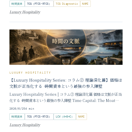
時間資本
TCG（PTCS−RTCS）
TCG Diagnostic
NAMI
Luxury Hospitality
LUXURY HOSPITALITY
【Luxury Hospitality Series: コラム② 理論深化篇】価格は
文脈が正当化する ―― 時間資本という最強の参入障壁
Luxury Hospitality Series | コラム② 理論深化篇 価格は文脈が正当
化する ―― 時間資本という最強の参入障壁 Time Capital: The Moat
That Money Alone Cannot Build 執筆：加登吉邦 規制は政府が作
2026/6/25
4
min
り、地形は自然が作る。しか
時間資本
TCG（PTCS−RTCS）
LCV（A×B×C）
NAMI
Luxury Hospitality