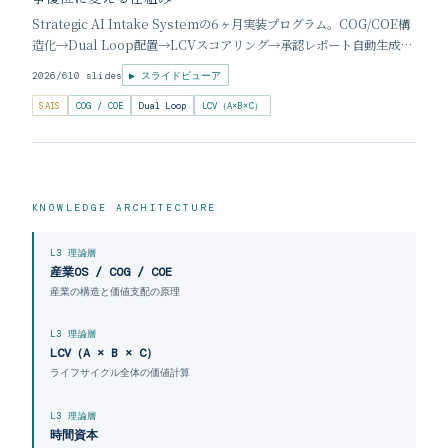
Strategic AI Intake Systemの6ヶ月実装プログラム。COG/COE構
造化→Dual Loop配置→LCVスコアリング→承認レポート自動生成の
4ステップを解説。
2026/6
10 slides
▶ スライドビューア
SAIS
COG / COE
Dual Loop
LCV（A×B×C）
KNOWLEDGE ARCHITECTURE
L3 理論層
産業OS / COG / COE
産業の構造と価値支配の原理
L3 理論層
LCV（A × B × C）
ライフサイクル全体の価値計算
L3 理論層
時間資本