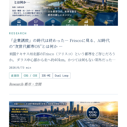
RESEARCH
「企業誘致」の時代は終わった― Friscoに見る、AI時代
の“次世代都市OS”とは何か ―
米国テキサス州北部のFrisco（フリスコ）という都市をご存じだろう
か。 ダラス中心部から北へ約40km。かつては何もない郊外だったこ
の街は、わずか10年でアメリカを代表する成長都市へ変貌した。PGA
2026/6/7
3
min
本部、NFL Dallas Cowboys本部、高級住宅街、巨大ゴルフリゾー
産業OS
COG / COE
IOS-MI
Dual Loop
ト、ハイテク企業群、デー
Research
/
都市・空間