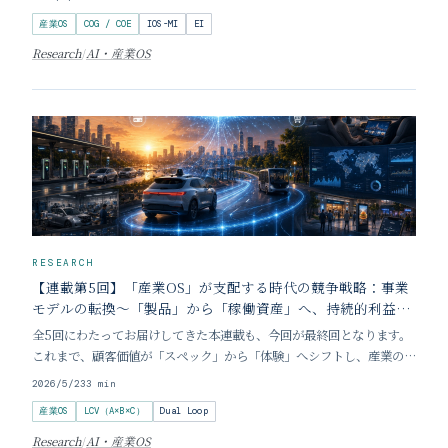
ではなく「絶対的な生存条件」であるのかを、経営の究極の指標である
産業OS
COG / COE
IOS-MI
EI
「経済的利益（エコノミック・プロフィット）」の
Research
/
AI・産業OS
RESEARCH
【連載第5回】「産業OS」が支配する時代の競争戦略：事業
モデルの転換〜「製品」から「稼働資産」へ、持続的利益を
生む価値構造の再設計〜
全5回にわたってお届けしてきた本連載も、今回が最終回となります。
これまで、顧客価値が「スペック」から「体験」へシフトし、産業の重
心が「ハードウェア製造」から「ソフトウェア制御（OS）」へと移動
2026/5/23
3
min
し、さらには「地政学リスク」までもが競争ルールを書き換える現実を
産業OS
LCV（A×B×C）
Dual Loop
論じてきました。 最終回となる今回は、これら
Research
/
AI・産業OS