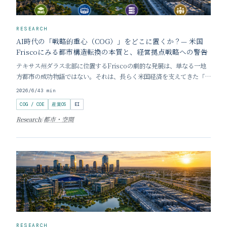
RESEARCH
AI時代の「戦略的重心（COG）」をどこに置くか？— 米国
Friscoにみる都市構造転換の本質と、経営拠点戦略への警告
テキサス州ダラス北部に位置するFriscoの劇的な発展は、単なる一地
方都市の成功物語ではない。それは、長らく米国経済を支えてきた「都
心（CBD）集中型」の都市構造が、根底から崩壊し始めたことを象徴
2026/6/4
3
min
する歴史的転換点である。 かつて、企業の競争優位性は都心の巨大な
COG / COE
産業OS
EI
オフィス群に集約された「実行能力（Cen
Research
/
都市・空間
RESEARCH