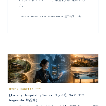
る。
LONGNOW Research
— 2026/8/6
— 読了時間：5分
LUXURY HOSPITALITY
【Luxury Hospitality Series: コラム④ NAMI TCG
Diagnostic 解説篇】