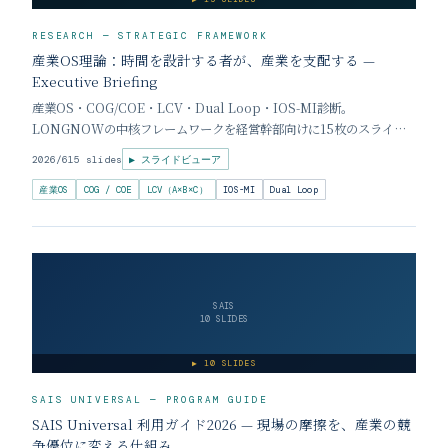
RESEARCH — STRATEGIC FRAMEWORK
産業OS理論：時間を設計する者が、産業を支配する —
Executive Briefing
産業OS・COG/COE・LCV・Dual Loop・IOS-MI診断。
LONGNOWの中核フレームワークを経営幹部向けに15枚のスライド
で解説するエグゼクティブブリーフィング。
2026/6
15 slides
▶ スライドビューア
産業OS
COG / COE
LCV（A×B×C）
IOS-MI
Dual Loop
SAIS
10 SLIDES
▶
10 SLIDES
SAIS UNIVERSAL — PROGRAM GUIDE
SAIS Universal 利用ガイド2026 — 現場の摩擦を、産業の競
争優位に変える仕組み