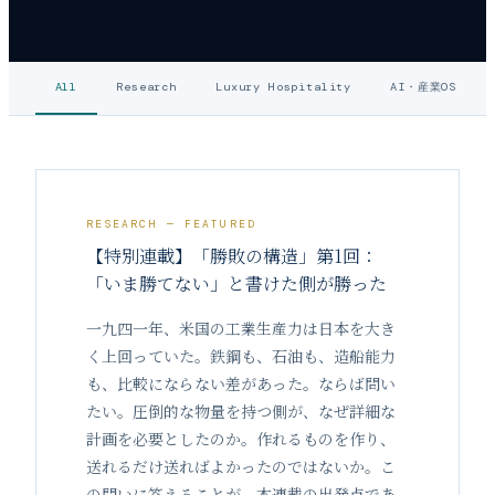
All
Research
Luxury Hospitality
AI・産業OS
RESEARCH
— FEATURED
【特別連載】「勝敗の構造」第1回：
「いま勝てない」と書けた側が勝った
一九四一年、米国の工業生産力は日本を大き
く上回っていた。鉄鋼も、石油も、造船能力
も、比較にならない差があった。ならば問い
たい。圧倒的な物量を持つ側が、なぜ詳細な
計画を必要としたのか。作れるものを作り、
送れるだけ送ればよかったのではないか。こ
の問いに答えることが、本連載の出発点であ