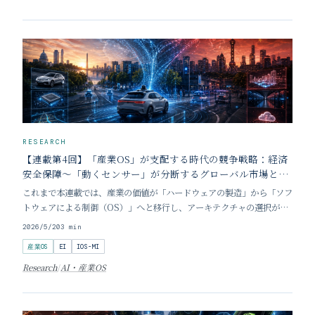
RESEARCH
【連載第4回】「産業OS」が支配する時代の競争戦略：経済
安全保障〜「動くセンサー」が分断するグローバル市場とデ
ータ主権〜
これまで本連載では、産業の価値が「ハードウェアの製造」から「ソフ
トウェアによる制御（OS）」へと移行し、アーキテクチャの選択が企
業の命運を分ける構造変化について論じてきました。今回は視座をさら
2026/5/20
3
min
に一段引き上げ、テクノロジー競争が「国家の安全保障」と直結するよ
産業OS
EI
IOS-MI
うになった現代特有の地政学リスクについて考察
Research
/
AI・産業OS