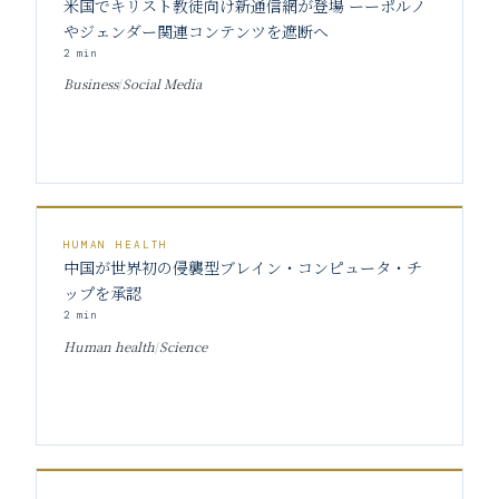
米国でキリスト教徒向け新通信網が登場 ーーポルノ
やジェンダー関連コンテンツを遮断へ
2
min
Business
/
Social Media
HUMAN HEALTH
中国が世界初の侵襲型ブレイン・コンピュータ・チ
ップを承認
2
min
Human health
/
Science