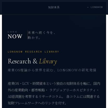
← LONGNOW
知財体系
未来へ続く今を、
LONG
NOW
動かす。
LONGNOW RESEARCH LIBRARY
Research &
Library
産業OS理論から世界を読む、LONGNOWの研究発信
産業OS・LCV・時間資本という独自の知財体系を軸に、国内
外の産業動向・都市戦略・ ラグジュアリーホスピタリティ・
AI経済圏を考察するリサーチコラム。 各コラムには関連する
知財フレームワークへのリンクを付す。