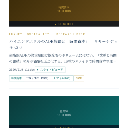
時間資本
18 SLIDES
▶
18 SLIDES
LUXURY HOSPITALITY — RESEARCH DECK
ハイエンドホテルのADR戦略と「時間資本」— リサーチデッ
キ v3.0
超高額ADRの決定要因は観光客のボリュームにはない。「文脈と時間
の蓄積」のみが価格を正当化する。18枚のスライドで時間資本の理
論・世界事例・TCGフレームワークを解説。
2026/6
18 slides
▶ スライドビューア
時間資本
TCG（PTCS−RTCS）
LCV（A×B×C）
NAMI
産業OS
15 SLIDES
▶
15 SLIDES