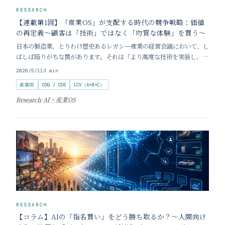
RESEARCH
【連載第1回】「産業OS」が支配する時代の競争戦略：価値
の再定義〜顧客は「技術」ではなく「均質な体験」を買う〜
日本の製造業、とりわけ歴史あるレガシー産業の経営会議において、し
ばしば陥りがちな罠があります。それは「より高度な技術を実装し、よ
り高品質な製品を作れば、顧客は必ず選んでくれる」という、技術信仰
2026/5/11
3
min
とも呼べる思い込みです。過去数十年にわたり、日本企業は現場の優れ
産業OS
COG / COE
LCV（A×B×C）
た実行能力によって世界を席巻してきました。し
Research
/
AI・産業OS
RESEARCH
【コラム】AIの「指名買い」をどう勝ち取るか？〜人間向け