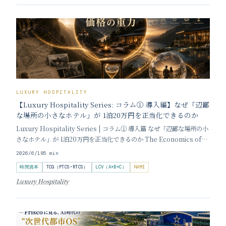
LUXURY HOSPITALITY
【Luxury Hospitality Series: コラム① 導入編】なぜ「辺鄙
な場所の小さなホテル」が 1泊20万円を正当化できるのか
Luxury Hospitality Series | コラム① 導入篇 なぜ「辺鄙な場所の小
さなホテル」が 1泊20万円を正当化できるのか The Economics of
Extraordinary: How Remote Small Luxury Hotels Command
2026/6/18
5
min
Premium
時間資本
TCG（PTCS−RTCS）
LCV（A×B×C）
NAMI
Luxury Hospitality