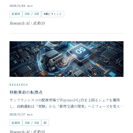
のが、OpenAIによるChatGPTへのCPC（クリック課金型）広告の本
2026/5/6
4
min
格導入だ。報道によれば、彼らは2030年に1,000億ドルの広告収入を
産業OS
COG / COE
4層ピラミッド
狙っているという。一方、
Research
/
AI・産業OS
RESEARCH
移動革命の転換点
サンフランシスコの配車市場でWaymoがLyftを上回るシェアを獲得
し、自動運転は「実験」から「都市交通の現実」へとフェーズを変えま
した。しかし、この変化の本質は単なる移動手段の代替ではありませ
2026/5/3
7
min
ん。 本記事では、サンフランシスコで起きている地殻変動を起点に、
産業OS
COG / COE
EI
製造業からソフトウェア産業へと変質するモビ
Research
/
AI・産業OS