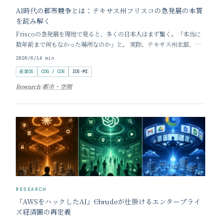
AI時代の都市競争とは：テキサス州フリスコの急発展の本質
を読み解く
Friscoの急発展を現地で見ると、多くの日本人はまず驚く。「本当に
数年前まで何もなかった場所なのか」と。 実際、テキサス州北部、
Dallas都市圏のさらに北に位置するFriscoは、この10年でアメリカを
2026/6/1
4
min
代表する急成長都市へ変貌した。PGA本部、巨大ゴルフリゾート、
産業OS
COG / COE
IOS-MI
NFL Dallas Cowbo
Research
/
都市・空間
RESEARCH
「AWSをハックしたAI」――Claudeが仕掛けるエンタープライ
ズ経済圏の再定義