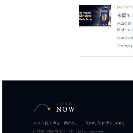
BUSINE
米国で
米国の通信
Mobi
であって
2026/6/2
Business
/
LONG
NOW
未来へ続く今を、動かす。 — Now, for the Long.
© 2026 LONGNOW K.K. All rights reserved.