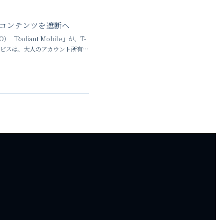
連コンテンツを遮断へ
diant Mobile」が、T-
サービスは、大人のアカウント所有者