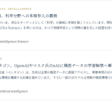
CIAL INTELLIGENCE
nAI、科学分野への本格参入の裏側
AIがいま、次なるターゲットとして「科学」の領域に牙城を築こうとしています。同
AI for Science」を率いるのは、かつて物理学徒として学問の道を志した経歴を持つKe
ら3年、私たちの日常を変えたAI技
 intelligence
/
Science
CS
タゴン、OpenAIやマスク氏のxAIに機密データの学習解禁へ―
総省（ペンタゴン）は、生成AI企業が機密データに直接アクセスし、軍事専用のAI
な環境を構築する計画を進めています。 すでに一部のAIモデルは実戦や機密環境で
opic社の「Claude」は、イランにおける標的分析などの
rtificial intelligence