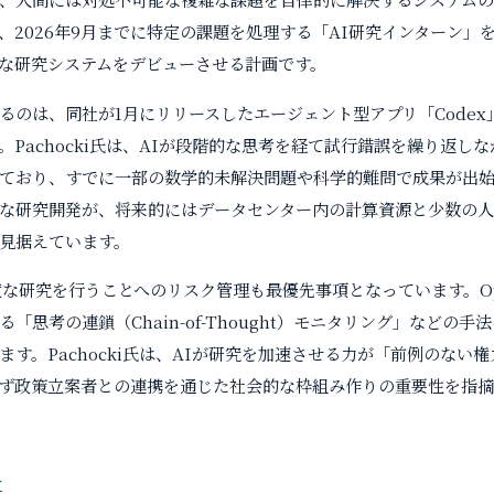
2026年9月までに特定の課題を処理する「AI研究インターン」を
な研究システムをデビューさせる計画です。
るのは、同社が1月にリリースしたエージェント型アプリ「Code
す。Pachocki氏は、AIが段階的な思考を経て試行錯誤を繰り返
ており、すでに一部の数学的未解決問題や科学的難問で成果が出
な研究開発が、将来的にはデータセンター内の計算資源と少数の
見据えています。
度な研究を行うことへのリスク管理も最優先事項となっています。Op
「思考の連鎖（Chain-of-Thought）モニタリング」などの
す。Pachocki氏は、AIが研究を加速させる力が「前例のない
ず政策立案者との連携を通じた社会的な枠組み作りの重要性を指摘
w