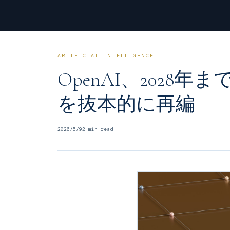
ARTIFICIAL INTELLIGENCE
OpenAI、202
を抜本的に再編
2026/5/9
2
min read