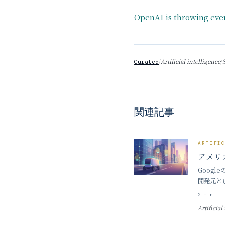
OpenAI is throwing ever
/
Artificial intelligence
/
Curated
関連記事
ARTIFI
アメリカ
Googl
開発元とし
を通じて
2
min
Artificial