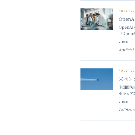
ARTIFI
Ope
Open
「Open
の登場か
2
min
Artificial
POLITI
米ペン
米国国防
セキュア
Anthr
2
min
Politics
/
A