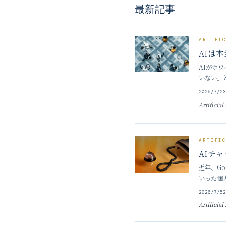
最新記事
ARTIFI
AIは
AIがホ
いない」
期への備
2026/7/2
Artificial
ARTIFI
AIチ
近年、Go
いった個
に、見知
2026/7/5
Artificial