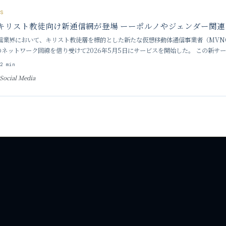
SS
キリスト教徒向け新通信網が登場 ーーポルノやジェンダー関
業界において、キリスト教徒層を標的とした新たな仮想移動体通信事業者（MVNO）「Ra
leのネットワーク回線を借り受けて2026年5月5日にサービスを開始した。 この新
も解除することができないネットワークレベ
9
2
min
Social Media