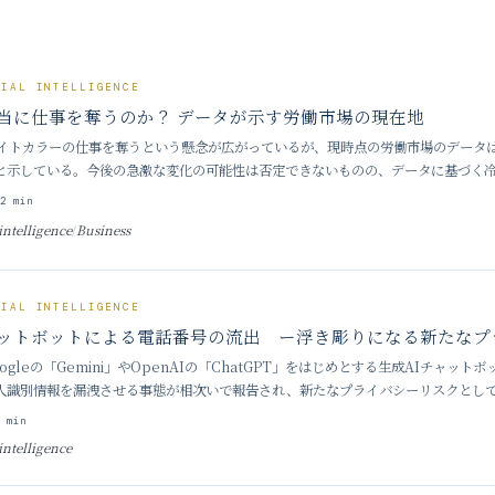
CIAL INTELLIGENCE
本当に仕事を奪うのか？ データが示す労働市場の現在地
ワイトカラーの仕事を奪うという懸念が広がっているが、現時点の労働市場のデータ
と示している。今後の急激な変化の可能性は否定できないものの、データに基づく
えが求められている。 ■ 「AIによる雇用崩壊」はデータで裏付けら
3
2
min
 intelligence
/
Business
CIAL INTELLIGENCE
ャットボットによる電話番号の流出 ー浮き彫りになる新たなプ
ogleの「Gemini」やOpenAIの「ChatGPT」をはじめとする生成AIチャッ
人識別情報を漏洩させる事態が相次いで報告され、新たなプライバシーリスクとし
らぬ人からの着信が殺到したり、AIの誤った案内によ
2
min
 intelligence