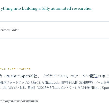
ything into building a fully automated researcher
Science
/
Robot
CIAL INTELLIGENCE
・Niantic Spatial社、「ポケモンGO」のデータで配送
eの社内スタートアップから独立したNianticは、世界的なAR（拡張現実）ブームを巻
て知られています。同社から2025年5月にスピンアウトしたAI企業 Niantic Spati
蓄積された膨大な画
 intelligence
/
Robot
/
Business