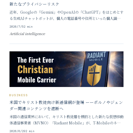
新たなプライバシーリスク
近年、Googleの「Gemini」やOpenAIの「ChatGPT」をはじめとす
る生成AIチャットボットが、個人の電話番号や住所といった個人識別
情報を漏洩させる事態が相次いで報告され、新たなプライバシーリス
2026/7/5
2
min
クとして強い懸念を集めている。実際に、見知らぬ人からの着信が殺到
Artificial intelligence
したり、AIの誤った案内によ
BUSINESS
米国でキリスト教徒向け新通信網が登場 ーーポルノやジェン
ダー関連コンテンツを遮断へ
米国の通信業界において、キリスト教徒層を標的とした新たな仮想移動
体通信事業者（MVNO）「Radiant Mobile」が、T-Mobileのネッ
トワーク回線を借り受けて2026年5月5日にサービスを開始した。 こ
2026/6/29
2
min