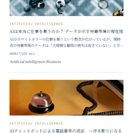
ARTIFICIAL INTELLIGENCE
AIは本当に仕事を奪うのか？ データが示す労働市場の現在地
AIがホワイトカラーの仕事を奪うという懸念が広がっているが、現時
点の労働市場のデータは「大規模な雇用の喪失は起きていない」と示し
ている。今後の急激な変化の可能性は否定できないものの、データに基
2026/7/23
2
min
づく冷静な現状分析と、来るべき移行期への備えが求められている。
Artificial intelligence
/
Business
■ 「AIによる雇用崩壊」はデータで裏付けら
ARTIFICIAL INTELLIGENCE
AIチャットボットによる電話番号の流出 ー浮き彫りになる