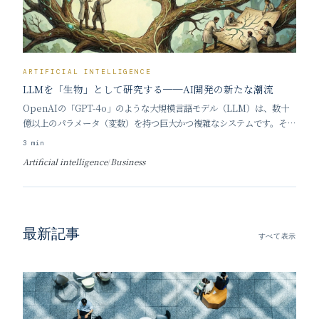
ARTIFICIAL INTELLIGENCE
LLMを「生物」として研究する──AI開発の新たな潮流
OpenAIの「GPT-4o」のような大規模言語モデル（LLM）は、数十
億以上のパラメータ（変数）を持つ巨大かつ複雑なシステムです。その
規模は、モデルを構成する数字を紙に印刷して並べるとサンフランシス
3
min
コ市全体を覆い尽くすほどであり、開発者ですらその全容や動作原理を
Artificial intelligence
/
Business
完全には理解できていません。 中身が
最新記事
すべて表示