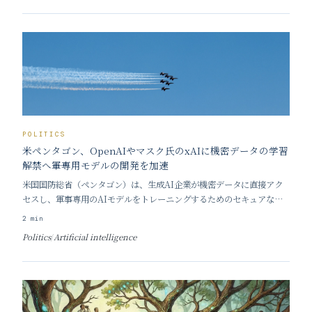
POLITICS
米ペンタゴン、OpenAIやマスク氏のxAIに機密データの学習
解禁へ――軍専用モデルの開発を加速
米国国防総省（ペンタゴン）は、生成AI企業が機密データに直接アク
セスし、軍事専用のAIモデルをトレーニングするためのセキュアな環
境を構築する計画を進めています。 すでに一部のAIモデルは実戦や機
2
min
密環境での運用が始まっており、例えばAnthropic社の「Claude」
Politics
/
Artificial intelligence
は、イランにおける標的分析などの