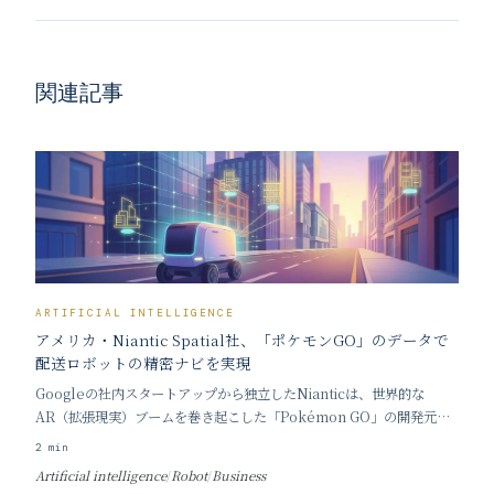
関連記事
ARTIFICIAL INTELLIGENCE
アメリカ・Niantic Spatial社、「ポケモンGO」のデータで
配送ロボットの精密ナビを実現
Googleの社内スタートアップから独立したNianticは、世界的な
AR（拡張現実）ブームを巻き起こした「Pokémon GO」の開発元と
して知られています。同社から2025年5月にスピンアウトしたAI企業
2
min
Niantic Spatial は、この「Pokémon GO」を通じて蓄積された膨大
Artificial intelligence
/
Robot
/
Business
な画