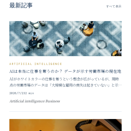
最新記事
すべて表示
ARTIFICIAL INTELLIGENCE
AIは本当に仕事を奪うのか？ データが示す労働市場の現在地
AIがホワイトカラーの仕事を奪うという懸念が広がっているが、現時
点の労働市場のデータは「大規模な雇用の喪失は起きていない」と示し
ている。今後の急激な変化の可能性は否定できないものの、データに基
2026/7/23
2
min
づく冷静な現状分析と、来るべき移行期への備えが求められている。
Artificial intelligence
/
Business
■ 「AIによる雇用崩壊」はデータで裏付けら