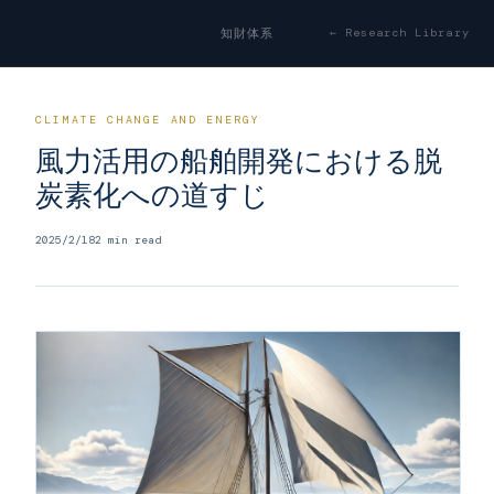
← Research Library
知財体系
CLIMATE CHANGE AND ENERGY
風力活用の船舶開発における脱
炭素化への道すじ
2025/2/18
2
min read