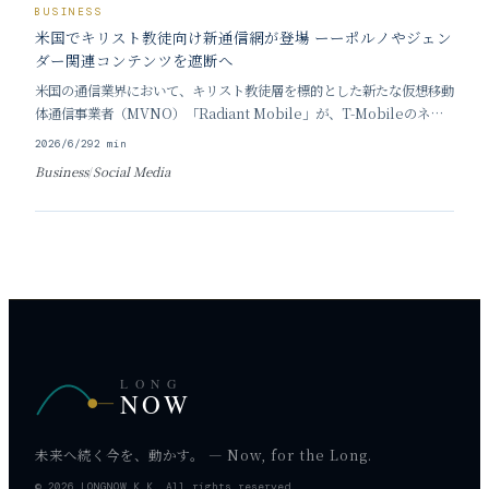
BUSINESS
米国でキリスト教徒向け新通信網が登場 ーーポルノやジェン
ダー関連コンテンツを遮断へ
米国の通信業界において、キリスト教徒層を標的とした新たな仮想移動
体通信事業者（MVNO）「Radiant Mobile」が、T-Mobileのネッ
トワーク回線を借り受けて2026年5月5日にサービスを開始した。 こ
2026/6/29
2
min
の新サービスは、大人のアカウント所有者であっても解除することがで
Business
/
Social Media
きないネットワークレベ
LONG
NOW
未来へ続く今を、動かす。 — Now, for the Long.
© 2026 LONGNOW K.K. All rights reserved.