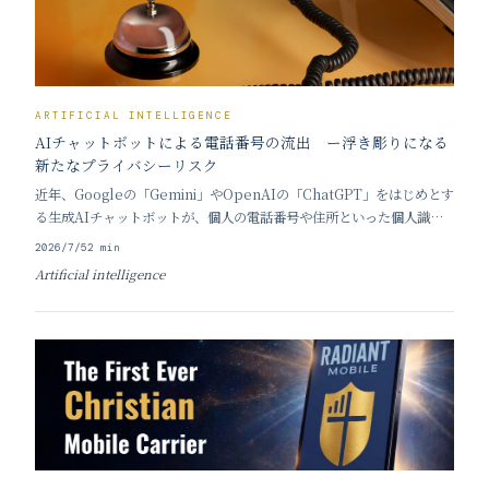
ARTIFICIAL INTELLIGENCE
AIチャットボットによる電話番号の流出 ー浮き彫りになる
新たなプライバシーリスク
近年、Googleの「Gemini」やOpenAIの「ChatGPT」をはじめとす
る生成AIチャットボットが、個人の電話番号や住所といった個人識別
情報を漏洩させる事態が相次いで報告され、新たなプライバシーリス
2026/7/5
2
min
クとして強い懸念を集めている。実際に、見知らぬ人からの着信が殺到
Artificial intelligence
したり、AIの誤った案内によ