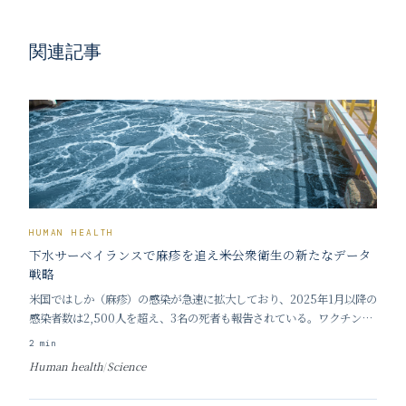
関連記事
HUMAN HEALTH
下水サーベイランスで麻疹を追え――米公衆衛生の新たなデータ
戦略
米国ではしか（麻疹）の感染が急速に拡大しており、2025年1月以降の
感染者数は2,500人を超え、3名の死者も報告されている。ワクチン接
種率の低下を背景に、米国はWHO（世界保健機関）による「はしか排
2
min
除国」の認定を取り消される危機に瀕している。こうしたなか、公衆衛
Human health
/
Science
生の新たな防衛策として「下水サーベイ