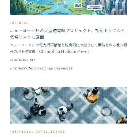
BUSINESS
ニューヨーク州の大型送電線プロジェクト、初期トラブルと
気候リスクに直面
ニューヨーク州の電力網再構築と脱炭素化の鍵として期待される北米最
長の地下送電線「Champlain Hudson Power
Express（CHPE）」が、本格稼働を前に課題に直面している。
2026/8/10
2
min
Business
/
Climate change and energy
ARTIFICIAL INTELLIGENCE