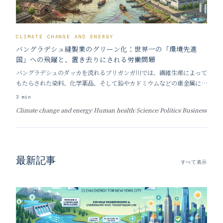
CLIMATE CHANGE AND ENERGY
バングラデシュ縫製業のグリーン化：世界一の「環境先進
国」への飛躍と、置き去りにされる労働問題
バングラデシュのダッカを流れるブリガンガ川では、繊維生産によって
もたらされた染料、化学薬品、そして鉛やカドミウムなどの重金属によ
る汚染が常態化している。これは、バングラデシュの縫製部門がもたら
3
min
す多くの害悪の一つに過ぎない。2013年に起きた大惨事 — 8階建ての
Climate change and energy
/
Human health
/
Science
/
Politics
/
Business
縫製工場ビル「ラナ・プラザ」が崩壊し、
最新記事
すべて表示