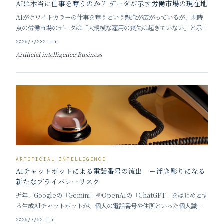
AIは本当に仕事を奪うのか？ データが示す労働市場の現在地
AIがホワイトカラーの仕事を奪うという懸念が広がっているが、現時
点の労働市場のデータは「大規模な雇用の喪失は起きていない」と示し
ている。今後の急激な変化の可能性は否定できないものの、データに基
2026/7/23
2
min
づく冷静な現状分析と、来るべき移行期への備えが求められている。
Artificial intelligence
/
Business
■ 「AIによる雇用崩壊」はデータで裏付けら
ARTIFICIAL INTELLIGENCE
AIチャットボットによる電話番号の流出 ー浮き彫りになる
新たなプライバシーリスク
近年、Googleの「Gemini」やOpenAIの「ChatGPT」をはじめとす
る生成AIチャットボットが、個人の電話番号や住所といった個人識別
情報を漏洩させる事態が相次いで報告され、新たなプライバシーリス
2026/7/5
2
min