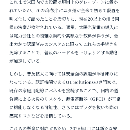
これまで米国内での設置は規制上のグレーゾーンに置か
れていたが、2025年後半にユタ州が全米で初めて設置を
明文化して認めたことを皮切りに、現在20以上の州で同
様の法案が検討されている。通常、太陽光発電の導入に
は電力会社との複雑な契約や高額な手数料が伴うが、低
出力かつ認証済みのシステムに限ってこれらの手続きを
免除することで、普及のハードルを下げようとする動き
が加速している。
しかし、普及拡大に向けては安全面の課題が浮き彫りに
なっている。認証機関であるUL Solutionsの専門家は、
既存の家庭用配線にパネルを接続することで、回路の過
負荷による火災のリスクや、漏電遮断器（GFCI）が正常
に機能しなくなる可能性、さらにはプラグを抜いた際の
感電リスクなどを指摘している。
これらの懸念に対応するため、2026年1月には新たな安