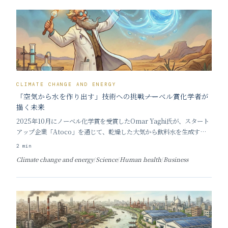
CLIMATE CHANGE AND ENERGY
「空気から水を作り出す」技術への挑戦――ノーベル賞化学者が
描く未来
2025年10月にノーベル化学賞を受賞したOmar Yaghi氏が、スタート
アップ企業「Atoco」を通じて、乾燥した大気から飲料水を生成する
革新的なビジネスに挑んでいます。その技術は、映画『スター・ウォー
2
min
ズ』でルーク・スカイウォーカーが乾燥した惑星タトゥイーンにて「水
Climate change and energy
/
Science
/
Human health
/
Business
分凝結機」を使い、大気中から水