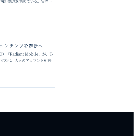
て強い懸念を集めている。実際
連コンテンツを遮断へ
diant Mobile」が、T-
サービスは、大人のアカウント所有者