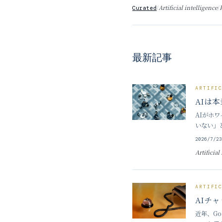
/
Artificial intelligence
/
Curated
最新記事
ARTIFI
AIは
AIがホ
いない」
期への備
2026/7/2
Artificial
ARTIFI
AIチ
近年、Go