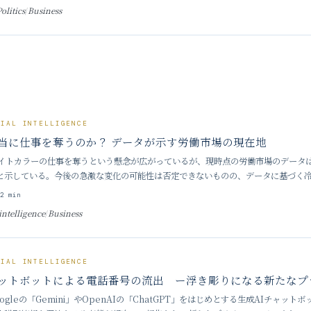
Politics
/
Business
CIAL INTELLIGENCE
本当に仕事を奪うのか？ データが示す労働市場の現在地
ワイトカラーの仕事を奪うという懸念が広がっているが、現時点の労働市場のデータ
と示している。今後の急激な変化の可能性は否定できないものの、データに基づく
えが求められている。 ■ 「AIによる雇用崩壊」はデータで裏付けら
3
2
min
 intelligence
/
Business
CIAL INTELLIGENCE
ャットボットによる電話番号の流出 ー浮き彫りになる新たなプ
ogleの「Gemini」やOpenAIの「ChatGPT」をはじめとする生成AIチャッ