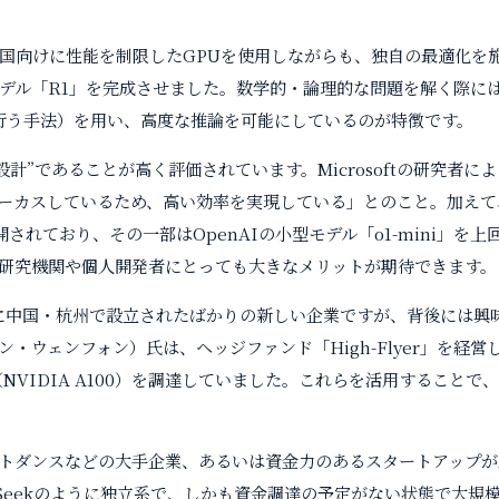
が中国向けに性能を制限したGPUを使用しながらも、独自の最適化を
デル「R1」を完成させました。数学的・論理的な問題を解く際に
行う手法）を用い、高度な推論を可能にしているのが特徴です。
設計”であることが高く評価されています。Microsoftの研究者
ーカスしているため、高い効率を実現している」とのこと。加えて
されており、その一部はOpenAIの小型モデル「o1-mini」を
研究機関や個人開発者にとっても大きなメリットが期待できます。
23年に中国・杭州で設立されたばかりの新しい企業ですが、背後には
・ウェンフォン）氏は、ヘッジファンド「High-Flyer」を経
NVIDIA A100）を調達していました。これらを活用すること
トダンスなどの大手企業、あるいは資金力のあるスタートアップが
pSeekのように独立系で、しかも資金調達の予定がない状態で大規