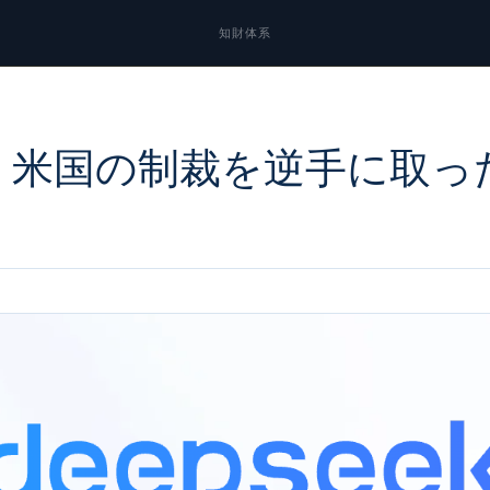
知財体系
、米国の制裁を逆手に取っ