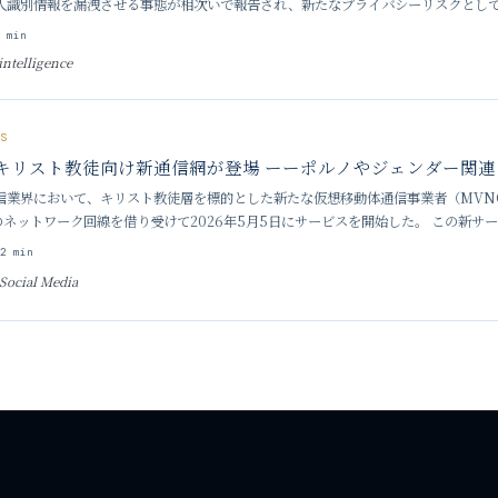
人識別情報を漏洩させる事態が相次いで報告され、新たなプライバシーリスクとし
らぬ人からの着信が殺到したり、AIの誤った案内によ
2
min
 intelligence
SS
キリスト教徒向け新通信網が登場 ーーポルノやジェンダー関
業界において、キリスト教徒層を標的とした新たな仮想移動体通信事業者（MVNO）「Ra
leのネットワーク回線を借り受けて2026年5月5日にサービスを開始した。 この新
も解除することができないネットワークレベ
9
2
min
Social Media