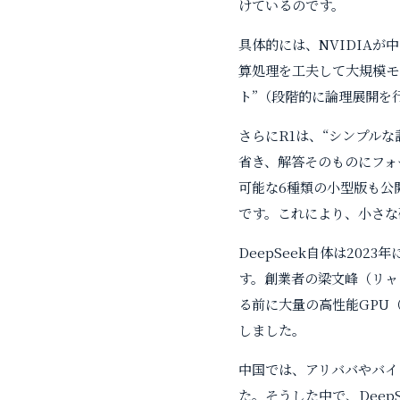
けているのです。
具体的には、NVIDIA
算処理を工夫して大規模モ
ト”（段階的に論理展開を
さらにR1は、“シンプルな
省き、解答そのものにフォ
可能な6種類の小型版も公開
です。これにより、小さな
DeepSeek自体は20
す。創業者の梁文峰（リャン
る前に大量の高性能GPU（
しました。
中国では、アリババやバイ
た。そうした中で、Dee