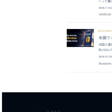
いった個
に、見知
2026/7/5
Artificial
BUSINE
米国で
米国の通信
Mobi
であって
2026/6/2
Business
/
LONG