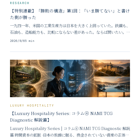
RESEARCH
【特別連載】「勝敗の構造」第1回：「いま勝てない」と書け
た側が勝った
一九四一年、米国の工業生産力は日本を大きく上回っていた。鉄鋼も、
石油も、造船能力も、比較にならない差があった。ならば問いたい。圧
倒的な物量を持つ側が、なぜ詳細な計画を必要としたのか。作れるもの
2026/8/6
5
min
を作り、送れるだけ送ればよかったのではないか。この問いに答えるこ
とが、本連載の出発点である。
LUXURY HOSPITALITY
【Luxury Hospitality Series: コラム④ NAMI TCG
Diagnostic 解説篇】
Luxury Hospitality Series | コラム④ NAMI TCG Diagnostic 解説
篇 時間資本の鉱脈 ―― 日本の旅館に眠る、換金されていない資産の正体