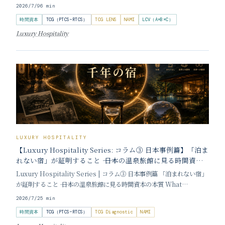
Time Capital Mine: The Unmined Wealth Sleeping Inside
2026/7/9
6
min
Japan
時間資本
TCG（PTCS−RTCS）
TCG LENS
NAMI
LCV（A×B×C）
Luxury Hospitality
LUXURY HOSPITALITY
【Luxury Hospitality Series: コラム③ 日本事例篇】「泊ま
れない宿」が証明すること ―― 日本の温泉旅館に見る時間資本
の本質
Luxury Hospitality Series | コラム③ 日本事例篇 「泊まれない宿」
が証明すること ―― 日本の温泉旅館に見る時間資本の本質 What
'Impossible to Book' Inns Prove About Time Capital 執筆：加
2026/7/2
5
min
登吉邦 一泊の予約のために、
時間資本
TCG（PTCS−RTCS）
TCG Diagnostic
NAMI