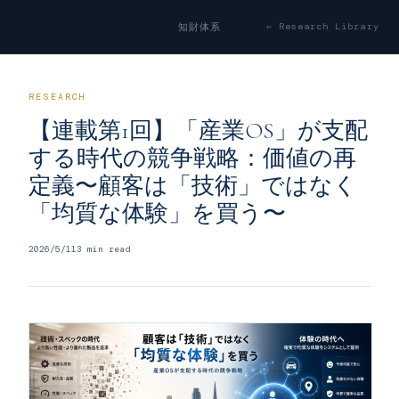
← Research Library
知財体系
RESEARCH
【連載第1回】「産業OS」が支配
する時代の競争戦略：価値の再
定義〜顧客は「技術」ではなく
「均質な体験」を買う〜
2026/5/11
3
min read