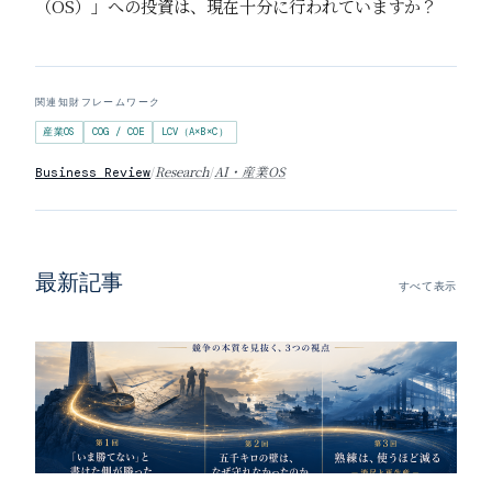
（OS）」への投資は、現在十分に行われていますか？
関連知財フレームワーク
産業OS
COG / COE
LCV（A×B×C）
/
Research
/
AI・産業OS
Business Review
最新記事
すべて表示