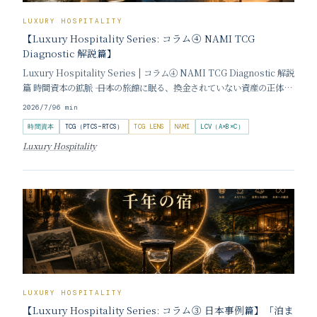
LUXURY HOSPITALITY
【Luxury Hospitality Series: コラム④ NAMI TCG
Diagnostic 解説篇】
Luxury Hospitality Series | コラム④ NAMI TCG Diagnostic 解説
篇 時間資本の鉱脈 ―― 日本の旅館に眠る、換金されていない資産の正体
Time Capital Mine: The Unmined Wealth Sleeping Inside
2026/7/9
6
min
Japan
時間資本
TCG（PTCS−RTCS）
TCG LENS
NAMI
LCV（A×B×C）
Luxury Hospitality
LUXURY HOSPITALITY
【Luxury Hospitality Series: コラム③ 日本事例篇】「泊ま