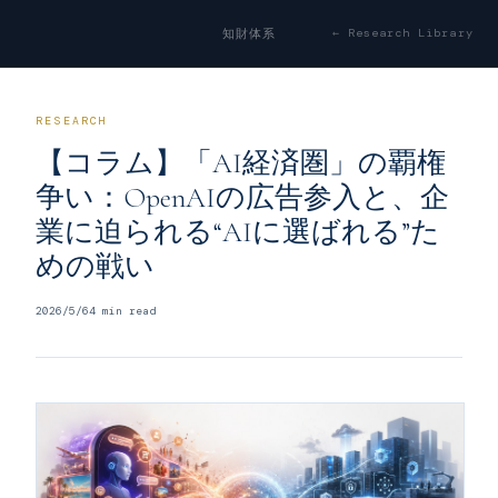
← Research Library
知財体系
RESEARCH
【コラム】「AI経済圏」の覇権
争い：OpenAIの広告参入と、企
業に迫られる“AIに選ばれる”た
めの戦い
2026/5/6
4
min read