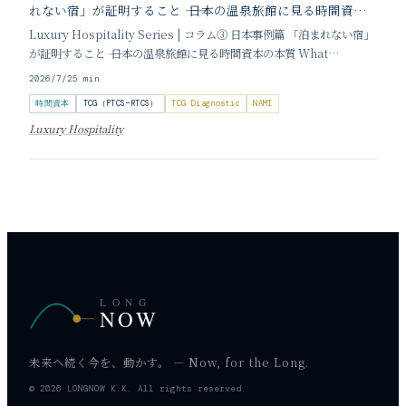
れない宿」が証明すること ―― 日本の温泉旅館に見る時間資本
の本質
Luxury Hospitality Series | コラム③ 日本事例篇 「泊まれない宿」
が証明すること ―― 日本の温泉旅館に見る時間資本の本質 What
'Impossible to Book' Inns Prove About Time Capital 執筆：加
2026/7/2
5
min
登吉邦 一泊の予約のために、
時間資本
TCG（PTCS−RTCS）
TCG Diagnostic
NAMI
Luxury Hospitality
LONG
NOW
未来へ続く今を、動かす。 — Now, for the Long.
© 2026 LONGNOW K.K. All rights reserved.