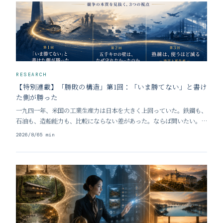
RESEARCH
【特別連載】「勝敗の構造」第1回：「いま勝てない」と書け
た側が勝った
一九四一年、米国の工業生産力は日本を大きく上回っていた。鉄鋼も、
石油も、造船能力も、比較にならない差があった。ならば問いたい。圧
倒的な物量を持つ側が、なぜ詳細な計画を必要としたのか。作れるもの
2026/8/6
5
min
を作り、送れるだけ送ればよかったのではないか。この問いに答えるこ
とが、本連載の出発点である。