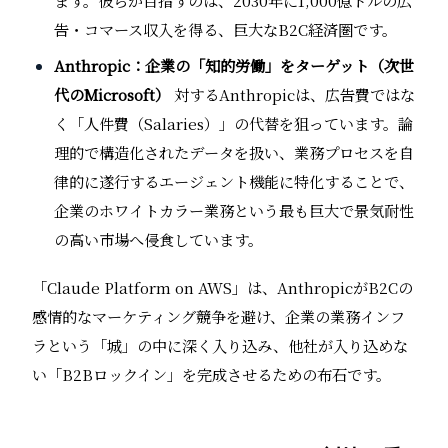
ます。彼らが目指すのは、2030年に1,000億ドルの広
告・コマース収入を得る、巨大なB2C経済圏です。
Anthropic：企業の「知的労働」をターゲット（次世
代のMicrosoft）
対するAnthropicは、広告費ではな
く「人件費（Salaries）」の代替を狙っています。論
理的で構造化されたデータを扱い、業務プロセスを自
律的に遂行するエージェント機能に特化することで、
企業のホワイトカラー業務という最も巨大で景気耐性
の高い市場へ侵食しています。
「Claude Platform on AWS」は、AnthropicがB2Cの
感情的なマーケティング競争を避け、企業の業務インフ
ラという「城」の中に深く入り込み、他社が入り込めな
い「B2Bロックイン」を完成させるための布石です。