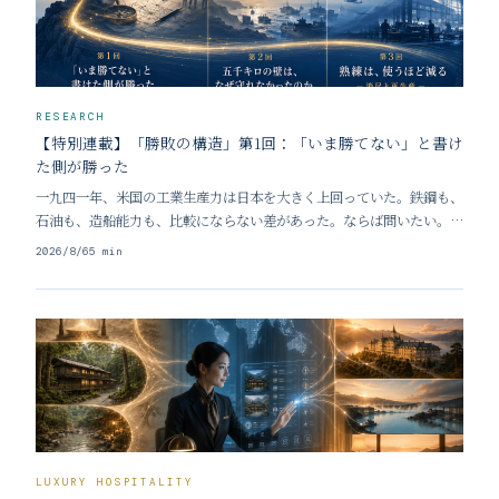
RESEARCH
【特別連載】「勝敗の構造」第1回：「いま勝てない」と書け
た側が勝った
一九四一年、米国の工業生産力は日本を大きく上回っていた。鉄鋼も、
石油も、造船能力も、比較にならない差があった。ならば問いたい。圧
倒的な物量を持つ側が、なぜ詳細な計画を必要としたのか。作れるもの
2026/8/6
5
min
を作り、送れるだけ送ればよかったのではないか。この問いに答えるこ
とが、本連載の出発点である。
LUXURY HOSPITALITY