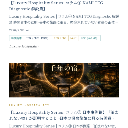
【Luxury Hospitality Series: コラム④ NAMI TCG
Diagnostic 解説篇】
Luxury Hospitality Series | コラム④ NAMI TCG Diagnostic 解説
篇 時間資本の鉱脈 ―― 日本の旅館に眠る、換金されていない資産の正体
Time Capital Mine: The Unmined Wealth Sleeping Inside
2026/7/9
6
min
Japan
時間資本
TCG（PTCS−RTCS）
TCG LENS
NAMI
LCV（A×B×C）
Luxury Hospitality
LUXURY HOSPITALITY
【Luxury Hospitality Series: コラム③ 日本事例篇】「泊ま
れない宿」が証明すること ―― 日本の温泉旅館に見る時間資本
の本質
Luxury Hospitality Series | コラム③ 日本事例篇 「泊まれない宿」