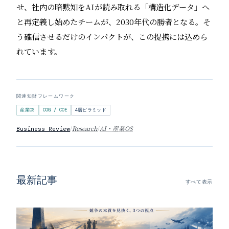
せ、社内の暗黙知をAIが読み取れる「構造化データ」へ
と再定義し始めたチームが、2030年代の勝者となる。そ
う確信させるだけのインパクトが、この提携には込めら
れています。
関連知財フレームワーク
産業OS
COG / COE
4層ピラミッド
/
Research
/
AI・産業OS
Business Review
最新記事
すべて表示