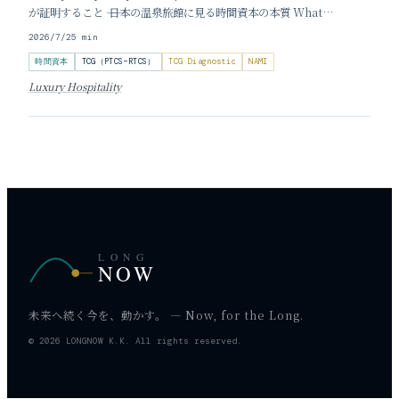
が証明すること ―― 日本の温泉旅館に見る時間資本の本質 What
'Impossible to Book' Inns Prove About Time Capital 執筆：加
2026/7/2
5
min
登吉邦 一泊の予約のために、
時間資本
TCG（PTCS−RTCS）
TCG Diagnostic
NAMI
Luxury Hospitality
LONG
NOW
未来へ続く今を、動かす。 — Now, for the Long.
© 2026 LONGNOW K.K. All rights reserved.