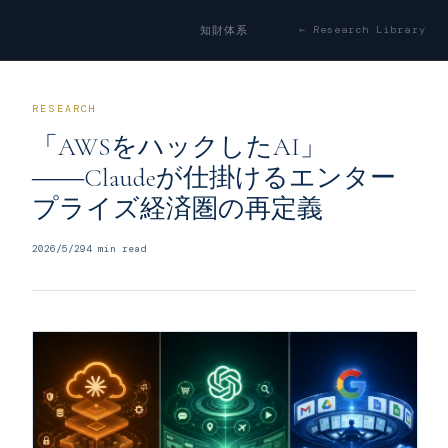
← Research Library
知財体系
RESEARCH
「AWSをハックしたAI」
――Claudeが仕掛けるエンター
プライズ経済圏の再定義
2026/5/29
4
min read